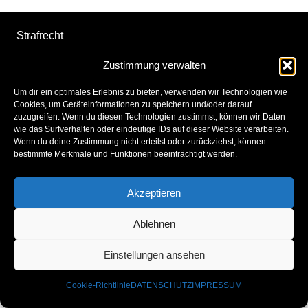
Strafrecht
Zivilrecht
Zustimmung verwalten
Öffentliches Recht
Um dir ein optimales Erlebnis zu bieten, verwenden wir Technologien wie
Cookies, um Geräteinformationen zu speichern und/oder darauf
Türkei
zuzugreifen. Wenn du diesen Technologien zustimmst, können wir Daten
wie das Surfverhalten oder eindeutige IDs auf dieser Website verarbeiten.
Wenn du deine Zustimmung nicht erteilst oder zurückziehst, können
Spicher Str. 13a
bestimmte Merkmale und Funktionen beeinträchtigt werden.
53844 Troisdorf
Tel: +49 (2241) 241 80 57
Akzeptieren
Fax: +49 (2241) 241 80 58
E-Mail: info@ra-alkan.de
Ablehnen
Impressum
Einstellungen ansehen
Datenschutz
Cookie-Richtlinie
DATENSCHUTZ
IMPRESSUM